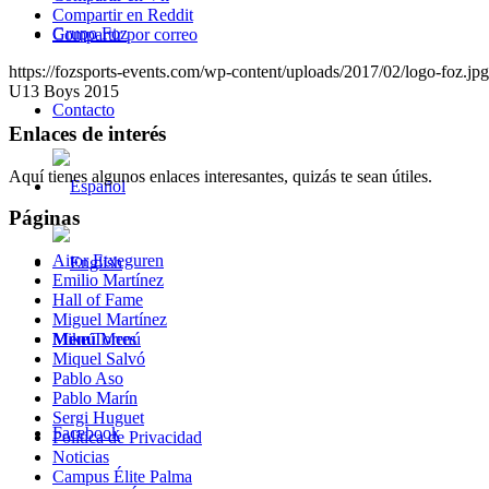
Compartir en Reddit
Grupo Foz
Compartir por correo
https://fozsports-events.com/wp-content/uploads/2017/02/logo-foz.jpg
U13 Boys 2015
Contacto
Enlaces de interés
Aquí tienes algunos enlaces interesantes, quizás te sean útiles.
Páginas
Aitor Etxeguren
Emilio Martínez
Hall of Fame
Miguel Martínez
Menú
Menú
Mike Torres
Miquel Salvó
Pablo Aso
Pablo Marín
Sergi Huguet
Facebook
Política de Privacidad
Noticias
Campus Élite Palma