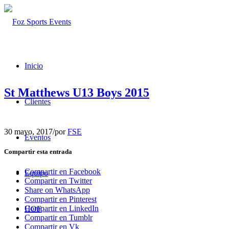
Inicio
St Matthews U13 Boys 2015
Clientes
30 mayo, 2017
/
por
FSE
Eventos
Compartir esta entrada
Compartir en Facebook
Equipo
Compartir en Twitter
Share on WhatsApp
Compartir en Pinterest
Compartir en LinkedIn
HOF
Compartir en Tumblr
Compartir en Vk