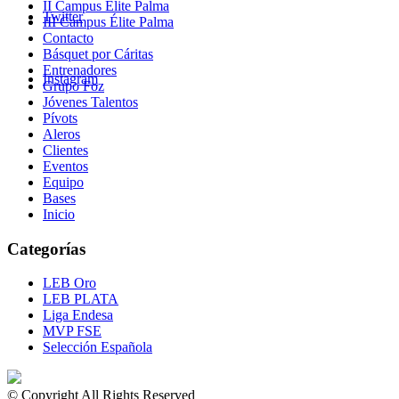
II Campus Élite Palma
Twitter
III Campus Élite Palma
Contacto
Básquet por Cáritas
Entrenadores
Instagram
Grupo Foz
Jóvenes Talentos
Pívots
Aleros
Clientes
Eventos
Equipo
Bases
Inicio
Categorías
LEB Oro
LEB PLATA
Liga Endesa
MVP FSE
Selección Española
© Copyright All Rights Reserved