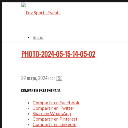
Inicio
PHOTO-2024-05-15-14-05-02
Clientes
Eventos
22 mayo, 2024
por
FSE
/
COMPARTIR ESTA ENTRADA
Equipo
Compartir en Facebook
Compartir en Twitter
Share on WhatsApp
HOF
Compartir en Pinterest
Compartir en LinkedIn