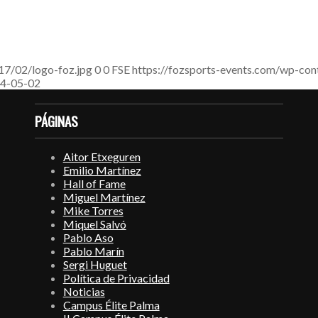
17/02/logo-foz.jpg
0
0
FSE
https://fozsports-events.com/wp-con
4-05-02
PÁGINAS
Aitor Etxeguren
Emilio Martínez
Hall of Fame
Miguel Martínez
Mike Torres
Miquel Salvó
Pablo Aso
Pablo Marín
Sergi Huguet
Política de Privacidad
Noticias
Campus Élite Palma