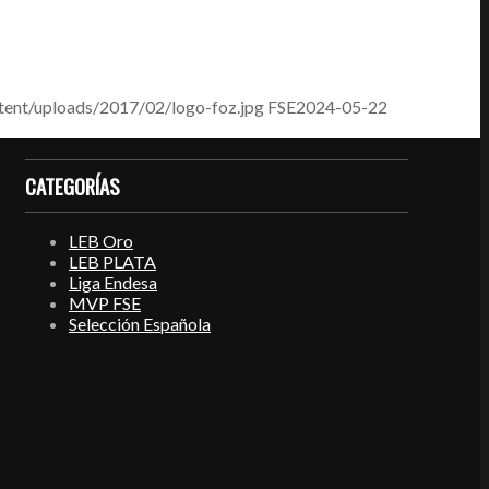
tent/uploads/2017/02/logo-foz.jpg
FSE
2024-05-22
CATEGORÍAS
LEB Oro
LEB PLATA
Liga Endesa
MVP FSE
Selección Española