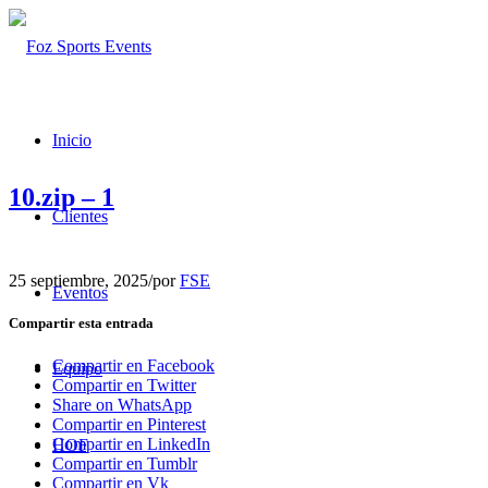
Inicio
10.zip – 1
Clientes
25 septiembre, 2025
/
por
FSE
Eventos
Compartir esta entrada
Compartir en Facebook
Equipo
Compartir en Twitter
Share on WhatsApp
Compartir en Pinterest
Compartir en LinkedIn
HOF
Compartir en Tumblr
Compartir en Vk