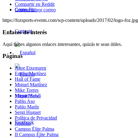
Compartir en Reddit
Grupo Foz
Compartir por correo
https://fozsports-events.com/wp-content/uploads/2017/02/logo-foz.jpg
Contacto
Enlaces de interés
Aquí tienes algunos enlaces interesantes, quizás te sean útiles.
Páginas
Aitor Etxeguren
Emilio Martínez
Hall of Fame
Miguel Martínez
Mike Torres
Menú
Menú
Miquel Salvó
Pablo Aso
Pablo Marín
Sergi Huguet
Política de Privacidad
Facebook
Noticias
Campus Élite Palma
II Campus Élite Palma