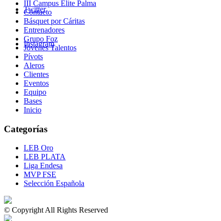
III Campus Élite Palma
Twitter
Contacto
Básquet por Cáritas
Entrenadores
Grupo Foz
Instagram
Jóvenes Talentos
Pívots
Aleros
Clientes
Eventos
Equipo
Bases
Inicio
Categorías
LEB Oro
LEB PLATA
Liga Endesa
MVP FSE
Selección Española
© Copyright All Rights Reserved