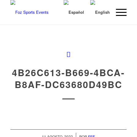
4B26C613-B669-4BCA-
B8AF-DC63680D49BC
/
11 AGOSTO, 2022
POR
FSE