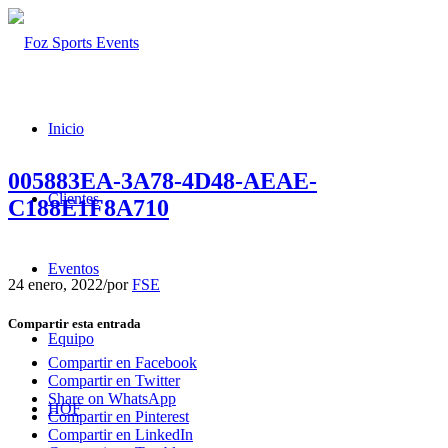
Inicio
005883EA-3A78-4D48-AEAE-
Clientes
C188E1F8A710
Eventos
24 enero, 2022
/
por
FSE
Compartir esta entrada
Equipo
Compartir en Facebook
Compartir en Twitter
Share on WhatsApp
HOF
Compartir en Pinterest
Compartir en LinkedIn