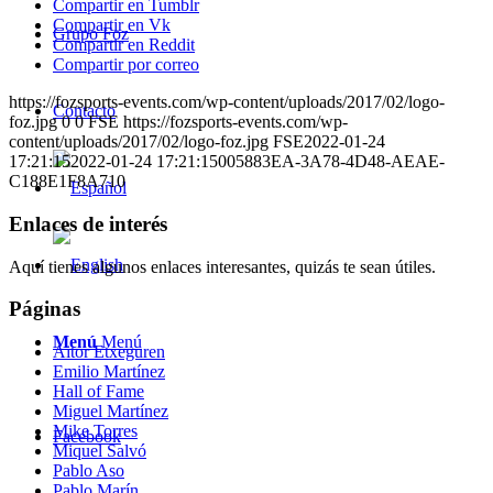
Compartir en Tumblr
Compartir en Vk
Grupo Foz
Compartir en Reddit
Compartir por correo
https://fozsports-events.com/wp-content/uploads/2017/02/logo-
Contacto
foz.jpg
0
0
FSE
https://fozsports-events.com/wp-
content/uploads/2017/02/logo-foz.jpg
FSE
2022-01-24
17:21:15
2022-01-24 17:21:15
005883EA-3A78-4D48-AEAE-
C188E1F8A710
Enlaces de interés
Aquí tienes algunos enlaces interesantes, quizás te sean útiles.
Páginas
Menú
Menú
Aitor Etxeguren
Emilio Martínez
Hall of Fame
Miguel Martínez
Mike Torres
Facebook
Miquel Salvó
Pablo Aso
Pablo Marín