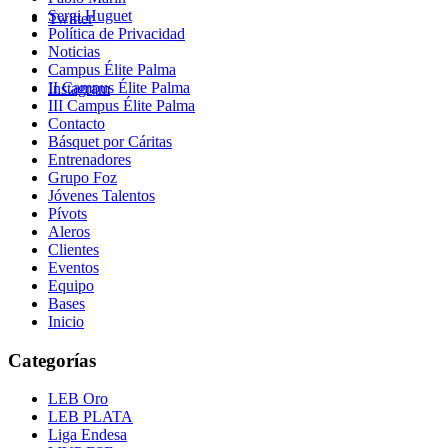
Sergi Huguet
Twitter
Política de Privacidad
Noticias
Campus Élite Palma
II Campus Élite Palma
Instagram
III Campus Élite Palma
Contacto
Básquet por Cáritas
Entrenadores
Grupo Foz
Jóvenes Talentos
Pívots
Aleros
Clientes
Eventos
Equipo
Bases
Inicio
Categorías
LEB Oro
LEB PLATA
Liga Endesa