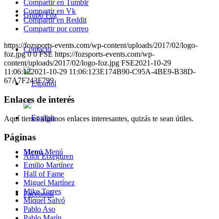
Compartir en Tumblr
Compartir en Vk
Grupo Foz
Compartir en Reddit
Compartir por correo
https://fozsports-events.com/wp-content/uploads/2017/02/logo-
Contacto
foz.jpg
0
0
FSE
https://fozsports-events.com/wp-
content/uploads/2017/02/logo-foz.jpg
FSE
2021-10-29
11:06:12
2021-10-29 11:06:12
3E174B90-C95A-4BE9-B38D-
67A7F243F799
Enlaces de interés
Aquí tienes algunos enlaces interesantes, quizás te sean útiles.
Páginas
Menú
Menú
Aitor Etxeguren
Emilio Martínez
Hall of Fame
Miguel Martínez
Mike Torres
Facebook
Miquel Salvó
Pablo Aso
Pablo Marín