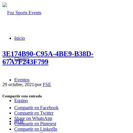
Inicio
3E174B90-C95A-4BE9-B38D-
Clientes
67A7F243F799
Eventos
29 octubre, 2021
/
por
FSE
Compartir esta entrada
Equipo
Compartir en Facebook
Compartir en Twitter
Share on WhatsApp
HOF
Compartir en Pinterest
Compartir en LinkedIn