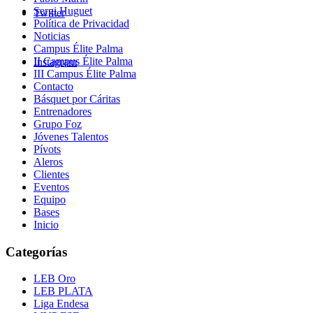
Sergi Huguet
Twitter
Política de Privacidad
Noticias
Campus Élite Palma
II Campus Élite Palma
Instagram
III Campus Élite Palma
Contacto
Básquet por Cáritas
Entrenadores
Grupo Foz
Jóvenes Talentos
Pívots
Aleros
Clientes
Eventos
Equipo
Bases
Inicio
Categorías
LEB Oro
LEB PLATA
Liga Endesa