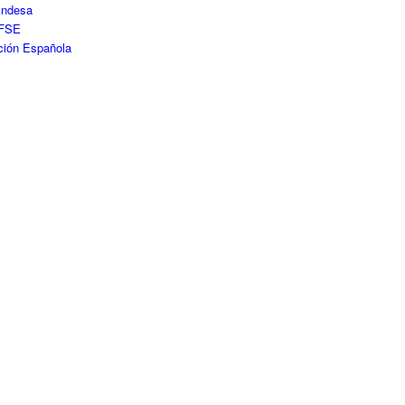
Endesa
FSE
ción Española