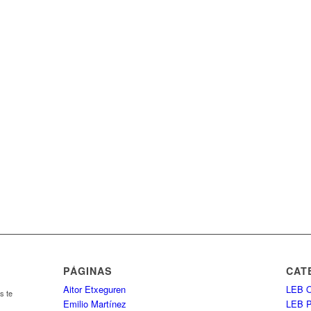
PÁGINAS
CAT
Aitor Etxeguren
LEB O
s te
Emilio Martínez
LEB 