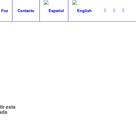
 Foz
Contacto
5
ir esta
ada