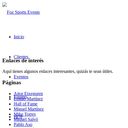
Inicio
Clientes
Enlaces de interés
Aquí tienes algunos enlaces interesantes, quizás te sean útiles.
Eventos
Páginas
Aitor Etxeguren
Equipo
Emilio Martínez
Hall of Fame
Miguel Martínez
Mike Torres
HOF
Miquel Salvó
Pablo Aso