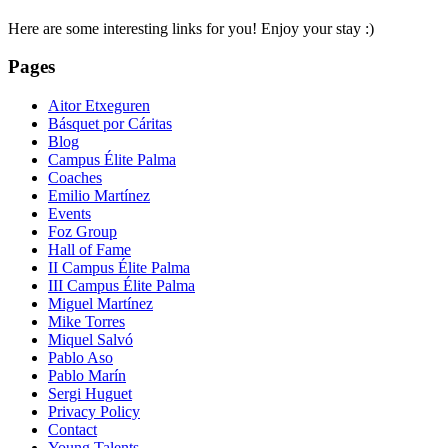
Here are some interesting links for you! Enjoy your stay :)
Pages
Aitor Etxeguren
Básquet por Cáritas
Blog
Campus Élite Palma
Coaches
Emilio Martínez
Events
Foz Group
Hall of Fame
II Campus Élite Palma
III Campus Élite Palma
Miguel Martínez
Mike Torres
Miquel Salvó
Pablo Aso
Pablo Marín
Sergi Huguet
Privacy Policy
Contact
Young Talents