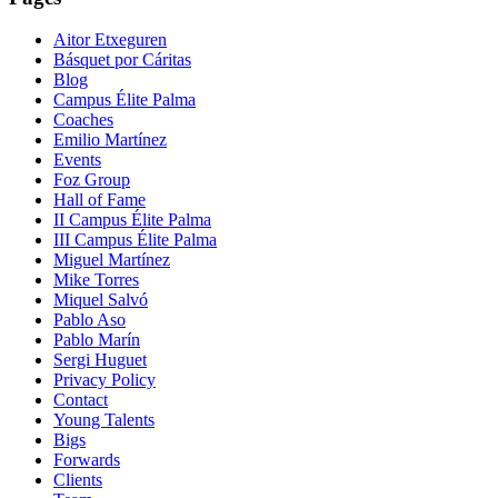
Aitor Etxeguren
Básquet por Cáritas
Blog
Campus Élite Palma
Coaches
Emilio Martínez
Events
Foz Group
Hall of Fame
II Campus Élite Palma
III Campus Élite Palma
Miguel Martínez
Mike Torres
Miquel Salvó
Pablo Aso
Pablo Marín
Sergi Huguet
Privacy Policy
Contact
Young Talents
Bigs
Forwards
Clients