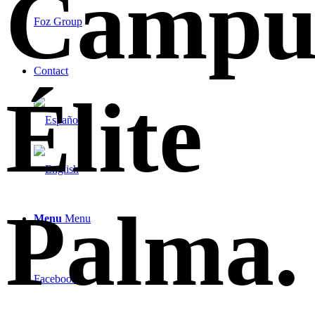
Campu
Foz Group
Contact
Élite
Palma
.
Menu
Menu
Facebook