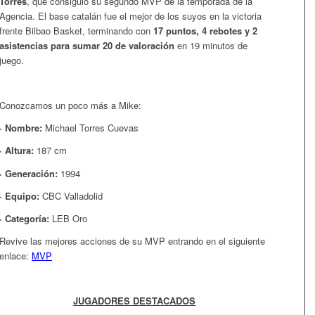
Torres
, que consiguió su segundo MVP de la temporada de la
Agencia. El base catalán fue el mejor de los suyos en la victoria
frente Bilbao Basket, terminando con
17 puntos, 4 rebotes y 2
asistencias para sumar 20 de valoración
en 19 minutos de
juego.
Conozcamos un poco más a Mike:
· Nombre:
Michael Torres Cuevas
· Altura:
187 cm
· Generación:
1994
· Equipo:
CBC Valladolid
· Categoría:
LEB Oro
Revive las mejores acciones de su MVP entrando en el siguiente
enlace:
MVP
JUGADORES DESTACADOS