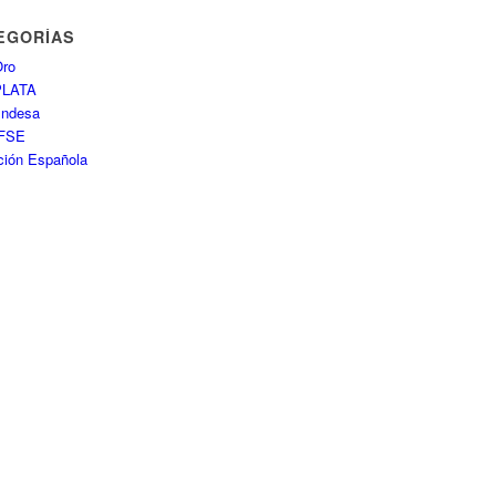
EGORÍAS
ro
PLATA
Endesa
FSE
ción Española