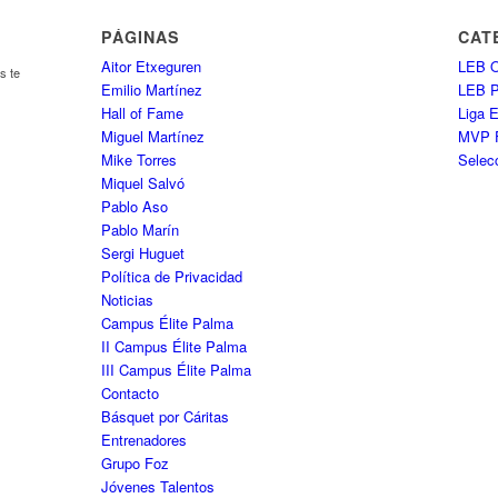
PÁGINAS
CAT
Aitor Etxeguren
LEB O
s te
Emilio Martínez
LEB 
Hall of Fame
Liga 
Miguel Martínez
MVP 
Mike Torres
Selec
Miquel Salvó
Pablo Aso
Pablo Marín
Sergi Huguet
Política de Privacidad
Noticias
Campus Élite Palma
II Campus Élite Palma
III Campus Élite Palma
Contacto
Básquet por Cáritas
Entrenadores
Grupo Foz
Jóvenes Talentos